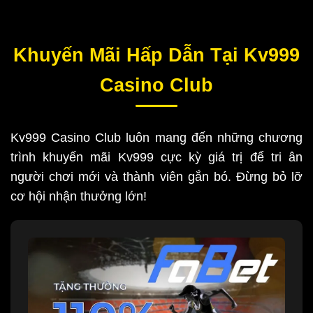
Khuyến Mãi Hấp Dẫn Tại Kv999
Casino Club
Kv999 Casino Club luôn mang đến những chương
trình khuyến mãi Kv999 cực kỳ giá trị để tri ân
người chơi mới và thành viên gắn bó. Đừng bỏ lỡ
cơ hội nhận thưởng lớn!