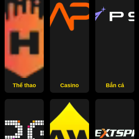
Thể thao
Casino
Bắn cá