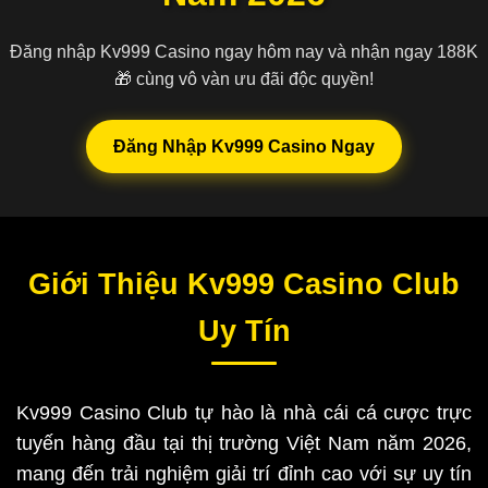
Đăng nhập Kv999 Casino ngay hôm nay và nhận ngay 188K
🎁 cùng vô vàn ưu đãi độc quyền!
Đăng Nhập Kv999 Casino Ngay
Giới Thiệu Kv999 Casino Club
Uy Tín
Kv999 Casino Club tự hào là nhà cái cá cược trực
tuyến hàng đầu tại thị trường Việt Nam năm 2026,
mang đến trải nghiệm giải trí đỉnh cao với sự uy tín