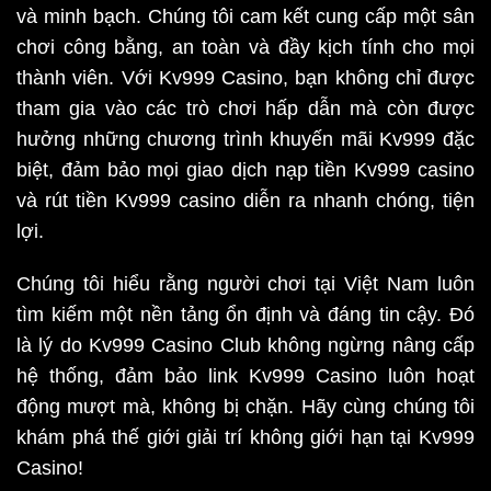
và minh bạch. Chúng tôi cam kết cung cấp một sân
chơi công bằng, an toàn và đầy kịch tính cho mọi
thành viên. Với Kv999 Casino, bạn không chỉ được
tham gia vào các trò chơi hấp dẫn mà còn được
hưởng những chương trình khuyến mãi Kv999 đặc
biệt, đảm bảo mọi giao dịch nạp tiền Kv999 casino
và rút tiền Kv999 casino diễn ra nhanh chóng, tiện
lợi.
Chúng tôi hiểu rằng người chơi tại Việt Nam luôn
tìm kiếm một nền tảng ổn định và đáng tin cậy. Đó
là lý do Kv999 Casino Club không ngừng nâng cấp
hệ thống, đảm bảo link Kv999 Casino luôn hoạt
động mượt mà, không bị chặn. Hãy cùng chúng tôi
khám phá thế giới giải trí không giới hạn tại Kv999
Casino!