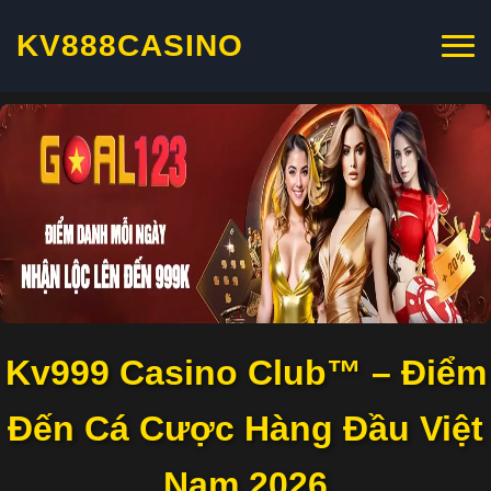
KV888CASINO
Kv999 Casino Club™ – Điểm
Đến Cá Cược Hàng Đầu Việt
Nam 2026