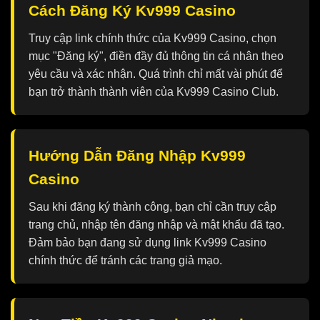
Cách Đăng Ký Kv999 Casino
Truy cập link chính thức của Kv999 Casino, chọn
mục "Đăng ký", điền đầy đủ thông tin cá nhân theo
yêu cầu và xác nhận. Quá trình chỉ mất vài phút để
bạn trở thành thành viên của Kv999 Casino Club.
Hướng Dẫn Đăng Nhập Kv999
Casino
Sau khi đăng ký thành công, bạn chỉ cần truy cập
trang chủ, nhập tên đăng nhập và mật khẩu đã tạo.
Đảm bảo bạn đang sử dụng link Kv999 Casino
chính thức để tránh các trang giả mạo.